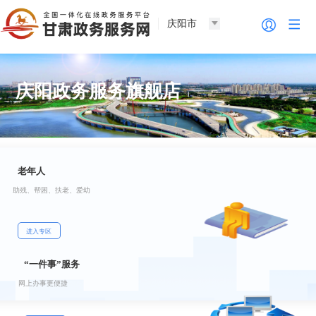
庆阳市
庆阳政务服务旗舰店
老年人
助残、帮困、扶老、爱幼
进入专区
“一件事”服务
网上办事更便捷