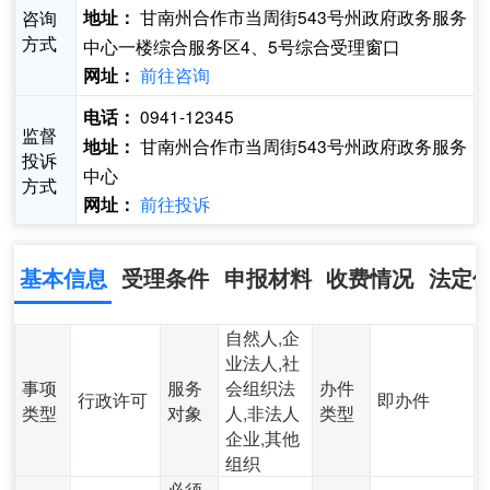
甘南州合作市当周街543号州政府政务服务
咨询
地址：
方式
中心一楼综合服务区4、5号综合受理窗口
前往咨询
网址：
0941-12345
电话：
监督
甘南州合作市当周街543号州政府政务服务
地址：
投诉
中心
方式
前往投诉
网址：
基本信息
受理条件
申报材料
收费情况
法定
自然人,企
业法人,社
事项
服务
会组织法
办件
行政许可
即办件
类型
对象
人,非法人
类型
企业,其他
组织
必须