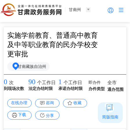
甘南州
实施学前教育、普通高中教育
及中等职业教育的民办学校变
更审批
甘南藏族自治州
0
90
1
即办件
全市
次
个工作日
个工作日
到现场次数
法定办结时限
承诺办结时限
办件类型
通办范围
在线办理
咨询
收藏
下载
分享
简版指南