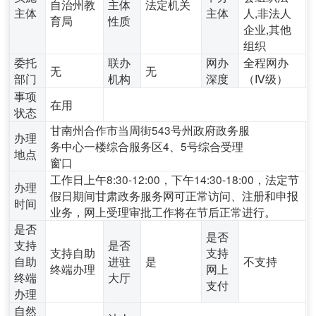
自治州教
主体
法定机关
主体
主体
人,非法人
育局
性质
企业,其他
组织
委托
联办
网办
全程网办
无
无
部门
机构
深度
（Ⅳ级）
事项
在用
状态
甘南州合作市当周街543号州政府政务服
办理
务中心一楼综合服务区4、5号综合受理
地点
窗口
工作日上午8:30-12:00，下午14:30-18:00，法定节
办理
假日期间甘肃政务服务网可正常访问、注册和申报
时间
业务，网上受理审批工作将在节后正常进行。
是否
是否
支持
是否
支持自助
支持
自助
进驻
是
不支持
终端办理
网上
终端
大厅
支付
办理
自然