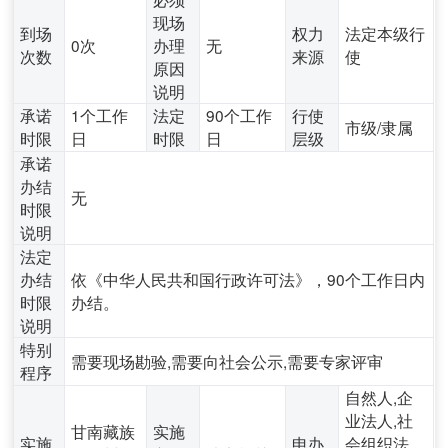
现场
到场
权力
法定本级行
0次
办理
无
次数
来源
使
原因
说明
承诺
1个工作
法定
90个工作
行使
市级/隶属
时限
日
时限
日
层级
承诺
办结
无
时限
说明
法定
办结
依《中华人民共和国行政许可法》，90个工作日内
时限
办结。
说明
特别
需要现场勘验,需要向社会公示,需要专家评审
程序
自然人,企
业法人,社
甘南藏族
实施
实施
申办
会组织法