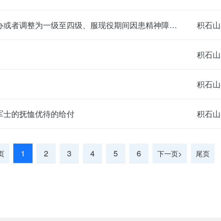
退出现役时分散供养的一级至四级、退出现役后补办或者调整为一级至四级、服现役期间因患精神障碍评定为五级至六级的残疾军人护理费的给付
积石山
积石山
积石山
军士的抚恤优待的给付
积石山
1
2
3
4
5
6
页
下一页>
尾页