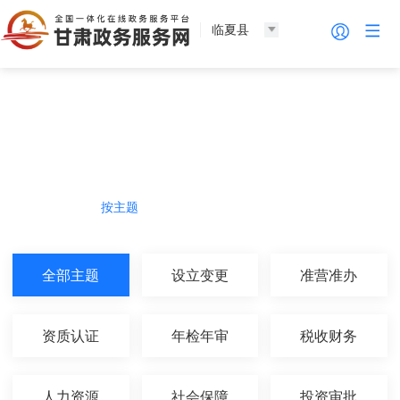
临夏县
法人服务
热门导航
按主题
按部门
按生命周期
按群体
全部主题
设立变更
准营准办
资质认证
年检年审
税收财务
人力资源
社会保障
投资审批