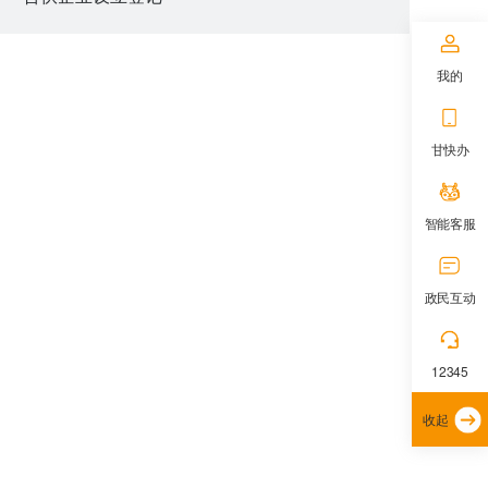
我的
甘快办
智能客服
政民互动
12345
收起