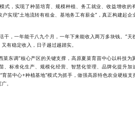
发展模式，实现了种苗培育、规模种植、务工就业、收益增收的
农户实现“土地流转有租金、基地务工有薪金”，真正构建起企
有活干，一年能干八九个月，一年下来能收入两万多块钱。”天
，又有稳定收入，日子越过越踏实。
“西菜东调”核心产区的关键支撑，高原夏菜育苗中心以科技
苗、标准化生产、规模化经营、智慧化管理、品牌化提升加速转
正以“育苗中心+种植基地”模式为抓手，做强高原特色农业硬核
宽广。