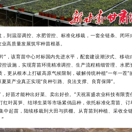
盘，到温湿调控、水肥管控、标准化移栽，一套全链条、闭环
农业高质量发展筑牢种苗根基。
芯片”，该育苗中心对标国内先进水平，配套建设潮汐式、移动
管控设施，实现育苗环境精准调控、生产流程精细管理、水肥
质，更从根本上打破高原气候限制，破解传统种植“一年一茬”
夏菜产业真正实现“良种引路、良法支撑、良育保障”。
间’，好苗才能种出好菜、卖出好价。”天祝富盛农业科技有限
主打红叶莴笋、结球生菜等市场紧俏品种，依托标准化育苗、
苗集中起苗，陆续移栽到大田与拱棚。从育苗到种植、采收全
”