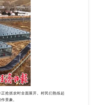
作正抢抓农时全面展开。村民们熟练起
劳作景象。