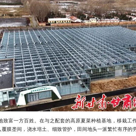
地致富一方百姓。在与之配套的高原夏菜种植基地，移栽工
入覆膜垄间，浇水培土、细致管护，田间地头一派繁忙有序的