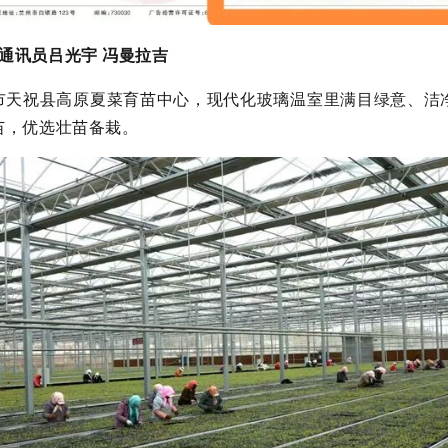
 通讯员吕光宇 冯曼拉吉
市天祝县高原夏菜育苗中心，现代化玻璃温室里满目绿意、洁
苗，优选壮苗备栽。