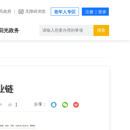
民政府
|
无障碍浏览
老年人专区
阳光政务
搜索
业链
中
小
】
分享：