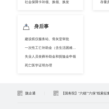
社会保障卡补领、换领、换发
存量
身后事
建设殡仪服务站、骨灰堂审批
一次性工亡补助金（含生活困难，预支50%确认）、丧葬补助金申领
失业人员丧葬补助金和抚恤金申领
死亡医学证明办理
陇企通
|
【国务院】“六稳”“六保”线索征