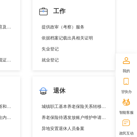
工作
实施学前教育、普通高中教育及中等职业教育的民办学校设立审批
提供政审（考察）服务
依据档案记载出具相关证明
失业登记
中学毕业证书或义务教育完成证书遗失办理
就业登记
我的
退休
甘快办
对婚前医学检查、遗传病诊断和产前诊断结果有异议的医学技术鉴定
城镇职工基本养老保险关系转移接续申请
智能客服
居住在中国内地的中国公民在内地补领收养登记
养老保险待遇发放账户维护申请（城镇企业职工基本养老保险）
异地安置退休人员备案
政民互动