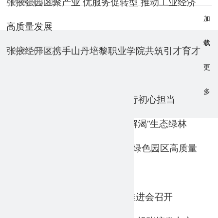
张掖强园区聚产业 优服务促转型 推动工业经济
2026-05-08
加
高质量发展
载
张掖经开区携手山丹培黎职业学院共筑引才育才
2026-04-27
更
新平台
多
张掖经开区：缅怀革命先烈 践行初心担当
2026-04-10
张掖经开区：中水“变废为宝” “解渴”生态绿林
2026-04-03
张掖经开区：以“节水优先”赋能绿色园区高质量
2026-04-01
发展
张掖经开区一季度项目开复工推进会召开
2026-03-24