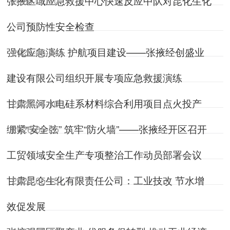
张掖区域应急救援中心快速反应中队对昆化生化
2026-07-10
公司预防性安全检查
强化应急演练 护航项目建设——张掖经创盛业
2026-06-24
建设有限公司组织开展专项应急救援演练
甘肃黑河水电硅系材料综合利用项目点火投产
2026-06-10
绷紧“安全弦” 筑牢“防火墙”​——张掖经开区召开
2026-05-25
工贸领域安全生产专项整治工作动员部署会议
甘肃昆仑生化有限责任公司：工业技改 节水增
2026-05-15
效促发展