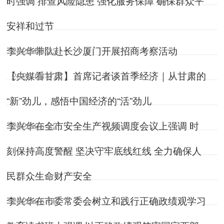
时强调 排查风险隐患 强化服务保障 确保群众平
安祥和过节
李兴华带队赴长沙厦门开展招商考察活动
2026-06-23
【央媒看甘肃】首席记者谈首季经济｜从甘肃的
2026-06-07
“新”劲儿，感悟中国经济的“活”劲儿
李兴华在全市安全生产视频调度会议上强调 时
2026-05-22
刻保持高度警醒 坚决守牢底线红线 全力确保人
民群众生命财产安全
李兴华在市委常委会树立和践行正确政绩观学习
2026-05-06