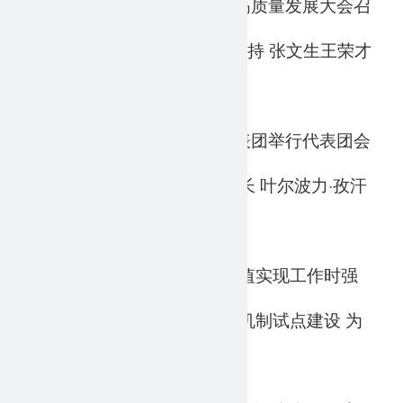
张掖市扬优聚势凝心聚力推动高质量发展大会召
2026-03-12
开 卢小亨讲话 叶尔波力·孜汗主持 张文生王荣才
柴向前等出席
省十四届人大四次会议张掖代表团举行代表团会
2026-02-26
议 推选卢小亨为张掖代表团团长 叶尔波力·孜汗
张文生为副团长
叶尔波力·孜汗调研生态产品价值实现工作时强
2026-01-27
调 加快推进生态产品价值实现机制试点建设 为
全市绿色高质量发展提...