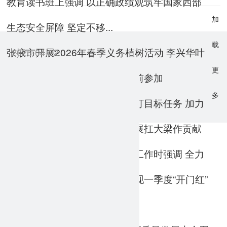
教育读书班上强调 以正确政绩观筑牢国家西部
加
生态安全屏障 坚定不移...
载
张掖市开展2026年春季义务植树活动 李兴华叶
2026-04-22
更
尔波力·孜汗张文生王荣才柴向前参加
多
李兴华在甘州区调研时强调 紧盯目标任务 加力
2026-04-09
加压奋进 努力为全市高质量发展扛大梁作贡献
叶尔波力·孜汗调研一季度经济工作时强调 全力
2026-03-24
以赴抓项目兴产业促发展 为实现一季度“开门红”
贡献县域力量