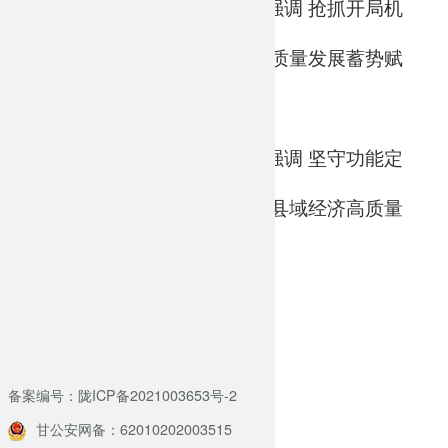
叶尔波力·孜汗调研项目建设时强调 抢抓开局机
2026-01-23
遇 提升项目质效 为县域经济高质量发展蓄势赋
能
叶尔波力·孜汗在高台县调研时强调 坚守功能定
2026-01-17
位 壮大优势产业 因地制宜推动县域经济高质量
发展
主办单位：甘肃省大数据中心
2026-01-15
邮政编码：730030
备案编号：陇ICP备2021003653号-2
甘公安网备：62010202003515