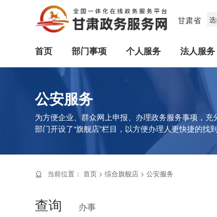
甘肃省
选
首页
部门事项
个人服务
法人服务
公安服务
为方便企业、群众网上申报、办理政务服务事项，充
部门开设了“旗舰店”栏目，以方便办理人更快捷的找
当前位置：
首页
>
综合旗舰店
>
公安服务
查询
办事