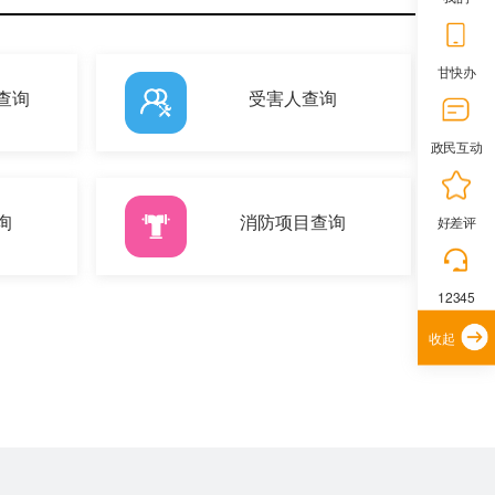
甘快办
查询
受害人查询
政民互动
询
消防项目查询
好差评
12345
收起