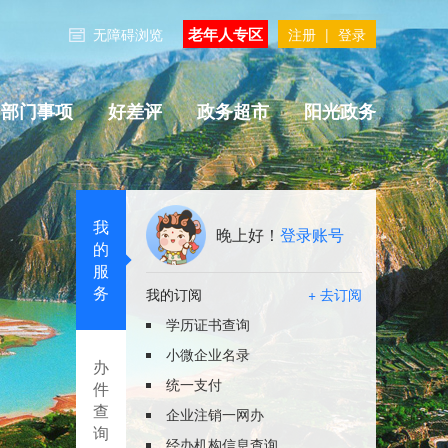
老年人专区
无障碍浏览
注册
|
登录
部门事项
好差评
政务超市
阳光政务