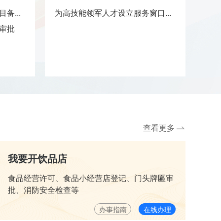
备...
为高技能领军人才设立服务窗口...
职工
审批
参保
单位
单位
查看更多
我要开饮品店
食品经营许可、食品小经营店登记、门头牌匾审
批、消防安全检查等
办事指南
在线办理