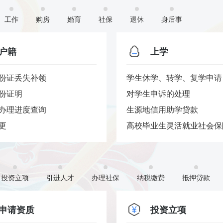
工作
购房
婚育
社保
退休
身后事
户籍
上学
份证丢失补领
学生休学、转学、复学申请
份证明
对学生申诉的处理
办理进度查询
生源地信用助学贷款
更
高校毕业生灵活就业社会保险
投资立项
引进人才
办理社保
纳税缴费
抵押贷款
申请资质
投资立项