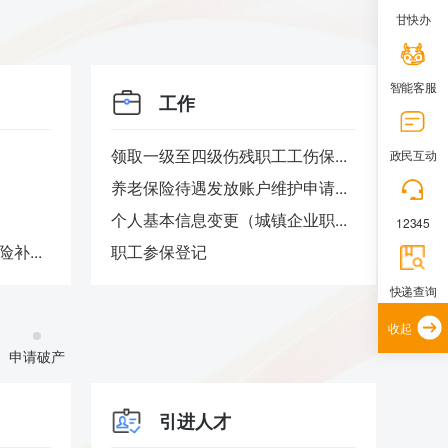
甘快办
智能客服
工作
领取一级至四级伤残职工工伤保...
1至
政民互动
养老保险待遇发放账户维护申请...
个人基本信息变更（城镇企业职...
12345
补...
职工参保登记
快递查询
收起
申请破产
引进人才