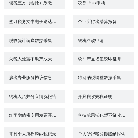
银税三方（委托）划缴协议
税务Ukey申领
签订税务文书电子送达确认书
企业所得税清算报备
税收统计调查数据采集
银税互动申请
欠税人处置不动产或大额资产报告
软件产品增值税即征即退进项分摊方式资料报送与信息报告
涉税专业服务协议信息变更及终止
特别纳税调整数据采集
纳税人合并分立情况报告
开具税收完税证明
红字增值税专用发票开具申请
科技成果转化暂不征收个人所得税备案
开具个人所得税纳税记录
个人所得税分期缴纳报告