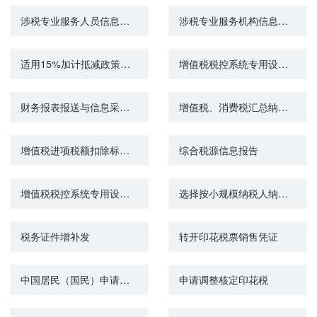
涉税专业服务人员信息采集
涉税专业服务机构信息采集
适用15%加计抵减政策的声明
增值税税控系统专用设备变更发行
财务报表报送与信息采集（小企业会计准则）
增值税、消费税汇总纳税报告
增值税进项税额扣除标准核定申请
综合税源信息报告
增值税税控系统专用设备注销发行
选择按小规模纳税人纳税的情况说明
税务证件增补发
转开印花税票销售凭证
中国居民（国民）申请启动税务相互协商程序
申请调整核定印花税