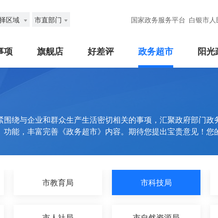
择区域
市直部门
国家政务服务平台
白银市人
事项
旗舰店
好差评
政务超市
阳光
紧围绕与企业和群众生产生活密切相关的事项，汇聚政府部门政
》功能，丰富完善《政务超市》内容。期待您提出宝贵意见！您
市教育局
市科技局
市人社局
市自然资源局