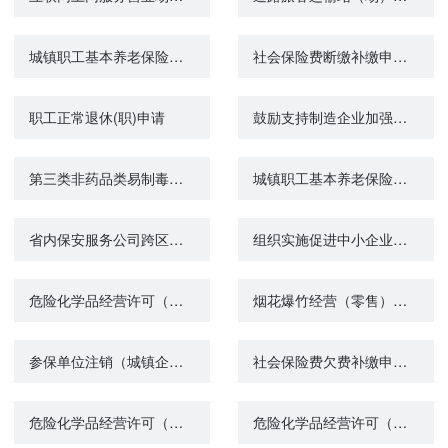
城镇职工基本养老保险与城乡居民基本养老保险制度衔接申请
社会保险费断缴补缴申报（城镇企业职工基本养老保险）
职工正常退休(职)申请
鼓励支持制造企业加强服务型制造发展政策咨询
第三类非药品类易制毒化学品经营备案
城镇职工基本养老保险关系转移接续申请
省内保安服务公司跨区经营备案查询
组织实施促进中小企业和民营经济发展政策咨询
危险化学品经营许可（延期）
烟花爆竹经营（零售）许可（首次办理、变更或延期）
参保单位注销（城镇企业职工基本养老保险）
社会保险费欠费补缴申报（城镇企业职工基本养老保险）
危险化学品经营许可（变更）
危险化学品经营许可（注销）