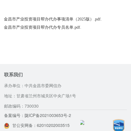
金昌市产业投资项目帮办代办事项清单（2025版）.pdf.
金昌市产业投资项目帮办代办专员名单.pdf.
联系我们
承办单位：中共金昌市委网信办
地址：甘肃省兰州市城关区中央广场1号
邮政编码：730030
备案编号：陇ICP备2021003653号-2
甘公安网备：62010202003515