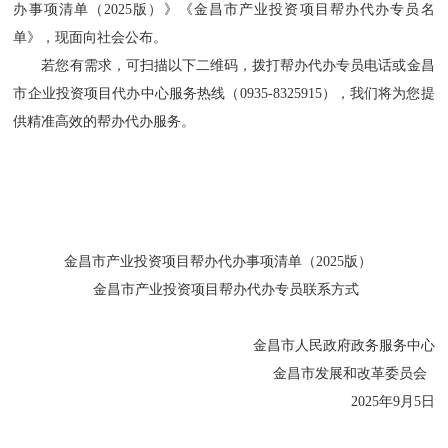
办事项清单（2025版）》《金昌市产业投资项目帮办代办专员名
单》，现面向社会公布。
若您有需求，可扫描以下二维码，拨打帮办代办专员电话或金昌
市企业投资项目代办中心服务热线（0935-8325915），我们将为您提
供精准高效的帮办代办服务。
金昌市产业投资项目帮办代办事项清单（2025版）
金昌市产业投资项目帮办代办专员联系方式
金昌市人民政府政务服务中心
金昌市发展和改革委员会
2025年9月5日