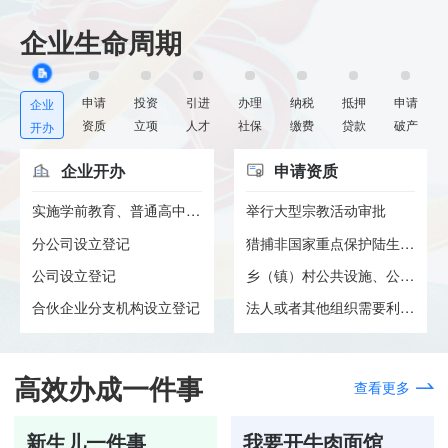
企业生命周期
申请
投资
引进
办理
纳税
抵押
申请
企业
资质
立项
人才
社保
缴费
贷款
破产
开办
企业开办
申请资质
实施学前教育、普通高中教育及...
举行大型宗教活动审批
分公司设立登记
猎捕非国家重点保护陆生野生动...
公司设立登记
乡（镇）村公共设施、公益事业...
合伙企业分支机构设立登记
法人或者其他组织需要利用属于...
高效办成一件事
查看更多
新生儿一件事
我要开牛肉面馆