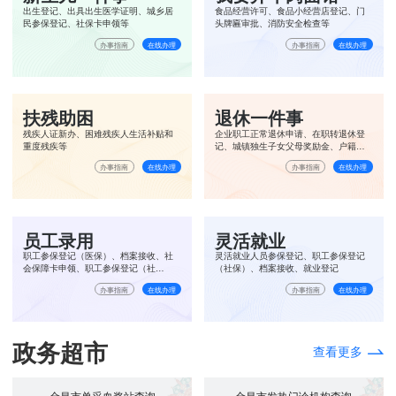
出生登记、出具出生医学证明、城乡居
食品经营许可、食品小经营店登记、门
民参保登记、社保卡申领等
头牌匾审批、消防安全检查等
办事指南
在线办理
办事指南
在线办理
扶残助困
退休一件事
残疾人证新办、困难残疾人生活补贴和
企业职工正常退休申请、在职转退休登
重度残疾等
记、城镇独生子女父母奖励金、户籍信
息确认、离、退休提取住房公积金
办事指南
在线办理
办事指南
在线办理
员工录用
灵活就业
职工参保登记（医保）、档案接收、社
灵活就业人员参保登记、职工参保登记
会保障卡申领、职工参保登记（社
（社保）、档案接收、就业登记
保）、单位就业登记、住房公积金个人
办事指南
在线办理
办事指南
在线办理
账户设立
政务超市
查看更多
金昌市单采血浆站查询
金昌市发热门诊机构查询