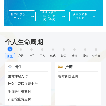
企业入驻园
招商引资服
项目投资服
区（开发
务专区
务专区
区）专区
个人生命周期
户籍
上学
工作
购房
婚育
社保
退休
身后事
出生
出生
户籍
生育津贴支付
临时身份证明
计划生育医疗费支付
生育医疗费支付
产前检查费支付