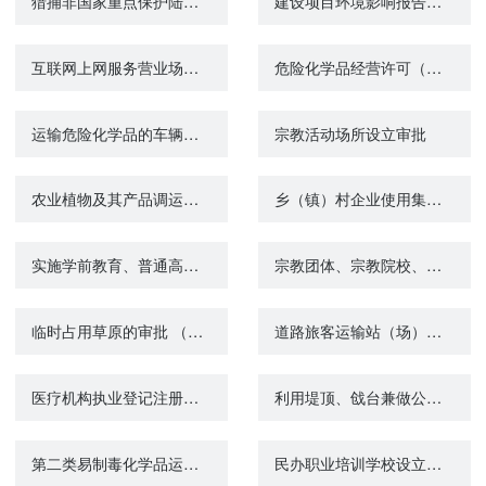
猎捕非国家重点保护陆生野生动物狩猎证核发
建设项目环境影响报告表审批（市县级）
互联网上网服务营业场所信息网络安全审批
危险化学品经营许可（首次办理）
运输危险化学品的车辆进入危险化学品运输车辆限制通行区域审批
宗教活动场所设立审批
农业植物及其产品调运检疫及植物检疫证书签发
乡（镇）村企业使用集体建设用地审批
实施学前教育、普通高中教育及中等职业教育的民办学校变更审批
宗教团体、宗教院校、宗教活动场所接受境外组织和个人捐赠审批
临时占用草原的审批 （临时占用草原超过15公顷）
道路旅客运输站（场）经营许可
医疗机构执业登记注册（变更）
利用堤顶、戗台兼做公路审批
第二类易制毒化学品运输许可
民办职业培训学校设立审批