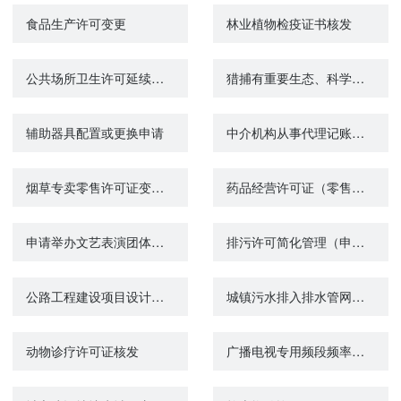
食品生产许可变更
林业植物检疫证书核发
公共场所卫生许可延续（除饭馆、咖啡馆、酒吧、茶座等）
猎捕有重要生态、科学、社会价值的水生野生动物审批
辅助器具配置或更换申请
中介机构从事代理记账业务审批
烟草专卖零售许可证变更办理
药品经营许可证（零售）筹建
申请举办文艺表演团体、个人参加的营业性演出审批
排污许可简化管理（申请、重新申请）
公路工程建设项目设计（变更）审批
城镇污水排入排水管网许可变更
动物诊疗许可证核发
广播电视专用频段频率使用许可证（乙类）核发