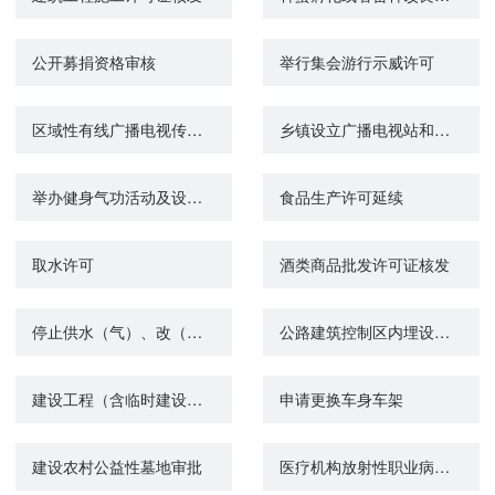
公开募捐资格审核
举行集会游行示威许可
区域性有线广播电视传输覆盖网总体规划、建设方案审核
乡镇设立广播电视站和机关、部队、团体、企业事业单位设立有线广播电视站审批
举办健身气功活动及设立站点审批
食品生产许可延续
取水许可
酒类商品批发许可证核发
停止供水（气）、改（迁、拆）公共供水的审批
公路建筑控制区内埋设管线、电缆等设施许可
建设工程（含临时建设）规划许可证核发
申请更换车身车架
建设农村公益性墓地审批
医疗机构放射性职业病危害建设项目预评价报告审核