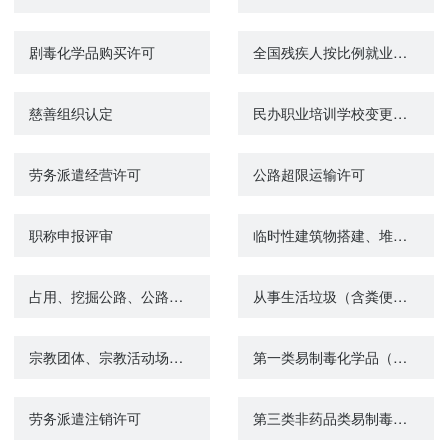
剧毒化学品购买许可
全国残疾人按比例就业情况联网认证
慈善组织认定
民办职业培训学校变更审批
劳务派遣经营许可
公路超限运输许可
职称申报评审
临时性建筑物搭建、堆放物料、占道施工审批
占用、挖掘公路、公路用地或者使公路改线审批
从事生活垃圾（含粪便）经营性清扫、收集、运输、处理服务审批
宗教团体、宗教活动场所接受境外组织和个人捐赠（超过十万元）审批
第一类易制毒化学品（非药品类）购买许可办理 进度查询
劳务派遣注销许可
第三类非药品类易制毒化学品经营备案证明注销