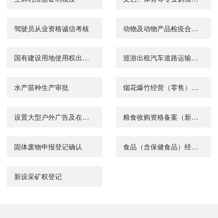
驾驶员从业资格诚信考核
动物及动物产品检疫合格证核发
国有建设用地使用权出让后土地使用权分割转让批准
巡游出租汽车道路运输证配发
水产苗种生产审批
烟花爆竹经营（零售）许可（首次办理、变更或延期）
设置大型户外广告及在城市建筑物、设施上悬挂、张贴宣传品审批
粮食收购资格备案（新立）
固体废物申报登记确认
食品（含保健食品）经营许可延续
新设采矿权登记