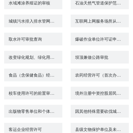
水域滩涂养殖证的审核
石油天然气管道保护范围内特定施工作业许可
城镇污水排入排水管网许可核发
互联网上网服务场所从业人员资格培训咨询
取水许可审批查询
爆破作业单位许可证申请审批进度查询
改变绿化规划、绿化用地的使用性质审批
坝顶兼做公路审批
食品（含保健食品）经营许可首次申请
农药经营许可（首次办理）
校车使用许可的前置审查（区域内）
境外注册中资控股居民企业身份认定申请
出版物零售单位和个体工商户变更审批
因其他特殊需要砍伐城市树木审批
客运企业经营许可
县级文物保护单位及未核定为文物保护单位的不可移动文物修缮审批