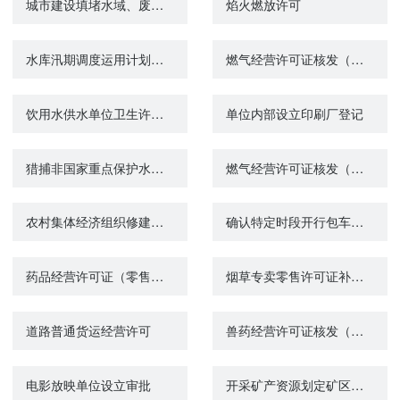
城市建设填堵水域、废除围堤审核
焰火燃放许可
水库汛期调度运用计划审批
燃气经营许可证核发（申请）
饮用水供水单位卫生许可（变更）
单位内部设立印刷厂登记
猎捕非国家重点保护水生野生动物审批
燃气经营许可证核发（注销）
农村集体经济组织修建水库审批
确认特定时段开行包车或者加班车资质
药品经营许可证（零售）变更（许可事项）
烟草专卖零售许可证补办办理
道路普通货运经营许可
兽药经营许可证核发（非生物制品类）
电影放映单位设立审批
开采矿产资源划定矿区范围批准