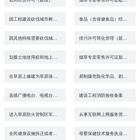
因工程建设砍伐城市树木审批
食品（含保健食品）经营许可变更
因其他特殊需要砍伐城市树木审批
排污许可简化管理（延续）
划拨土地使用权和地上建筑物及附着物所有权出租审批
烟草专卖零售许可证新办办理
在草原上修建为草原保护和畜牧业生产服务的工程设施使用草原的审批 （使用草原超过10公顷）
易制爆危险化学品、剧毒化学品、放射源存放场所技术防范系统验收
县级广播电台、电视台变更台名审批
建设工程消防验收备案
进入草原防火管制区车辆的草原防火通行证审批
从事互联网上网服务营业场所经营活动的审批
全民健身设施拆迁或者改变用途批准
母婴保健技术服务执业许可（含产前筛查）