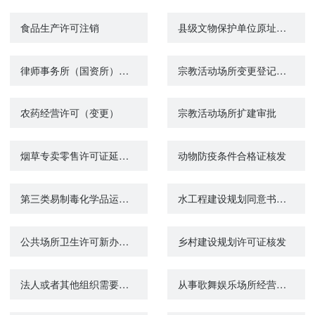
食品生产许可注销
县级文物保护单位原址保护措施审批
律师事务所（国资所）变更许可
宗教活动场所变更登记审批
农药经营许可（变更）
宗教活动场所扩建审批
烟草专卖零售许可证延续办理
动物防疫条件合格证核发
第三类易制毒化学品运输备案证明
水工程建设规划同意书审核
公共场所卫生许可新办（除饭馆、咖啡馆、酒吧、茶座等）
乡村建设规划许可证核发
法人或者其他组织需要利用属于国家秘密的基础测绘成果审批
从事歌舞娱乐场所经营活动的审批