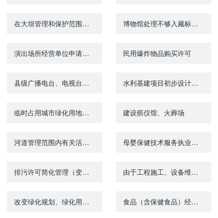
在大坝管理和保护范围内修建码头、渔塘许可
博物馆处理不够入藏标准、无保存价值的文物或标本审批
演出场所经营单位申请从事演出场所经营活动的审批
民用爆炸物品购买许可
县级广播电台、电视台变更节目设置范围或节目套数（开办综合广播、综合频道）审批
水利基建项目初步设计文件审批
临时占用城市绿化用地审批
建设殡仪馆、火葬场
河道管理范围内有关活动（不含河道采砂）审批
母婴保健技术服务执业许可（含产前筛查）校验
排污许可简化管理（变更）
由于工程施工、设备维修等原因确需停止供水的审批
改变绿化规划、绿化用地的使用性质审批
食品（含保健食品）经营许可注销