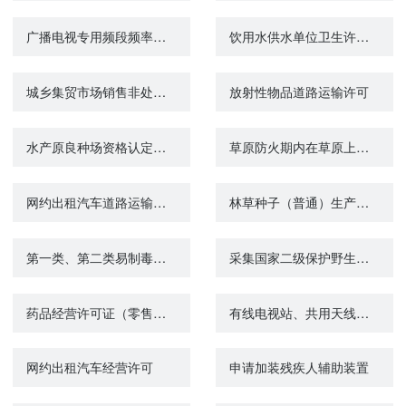
广播电视专用频段频率使用许可证（甲类）核发
饮用水供水单位卫生许可（新办、延续）
城乡集贸市场销售非处方药品审批
放射性物品道路运输许可
水产原良种场资格认定情况咨询
草原防火期内在草原上进行爆破、勘察和施工等活动审批
网约出租汽车道路运输证配发
林草种子（普通）生产经营许可证核发
第一类、第二类易制毒化学品运输许可办理进度查询
采集国家二级保护野生植物（农业类）审批
药品经营许可证（零售）变更（登记事项）
有线电视站、共用天线系统设计（安装）许可证核发
网约出租汽车经营许可
申请加装残疾人辅助装置