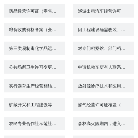
药品经营许可证（零售）补证
巡游出租汽车经营许可
粮食收购资格备案（变更）
因工程建设确需改装、拆除或者迁移城市公共供水设施审核
第三类易制毒化学品运输备案证明办理进度查询
对专门档案馆、部门档案馆的设立审核
公共场所卫生许可变更（除饭馆、咖啡馆、酒吧、茶座等）
申请机动车所有人联系方式变更备案
实行选育生产经营相结合、有效区域为全国的种子生产经营许可证核发
放射源诊疗技术和医用辐射机构许可（校验）
矿藏开采和工程建设等需要征收、征用 或者使用草原的审核
燃气经营许可证核发（重新申请）
农民专业合作社示范社（国家、省、市、县）申报、认定
森林高火险期内，进入森林高火险区的活动审批