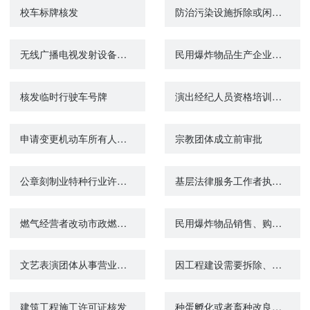
校车标牌核发
防治污染设施拆除或闲置审批
无线广播电视发射设备（不含小功率无线广播电视发射设备）订购证明核发
民用爆炸物品生产企业备案
核发临时行驶车号牌
演出经纪人员资格培训咨询
申请变更机动车所有人姓名（单位名称）或身份证明号码
宗教团体成立前审批
公章刻制业特种行业许可证核发
基层法律服务工作者执业证核验
燃气经营者改动市政燃气设施审批
民用爆炸物品销售、购买情况备案
文艺表演团体从事营业性演出活动审批
因工程建设需要拆除、移动城镇排水与污水处理设施方案审核
建筑工程施工许可证核发
种蛋孵化或者畜种改良生产经营许可证