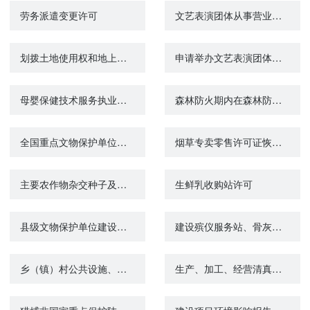
劳务派遣变更许可
文艺表演团体从事营业性演出活动延续
划拨土地使用权和地上建筑物及附着物所有权抵押审批
申请举办文艺表演团体、个人参加的营业性演出增加演出地备案
母婴保健技术服务执业许可（机构变更）
森林防火期内在森林防火区野外用火活动审批
全国重点文物保护单位、省级及以下文物保护单位（含省级水下文物保护单位、水下文物保护区）的认定
烟草专卖零售许可证恢复营业办理
主要农作物杂交种子及其亲本种子生产经营许可证核发
生鲜乳收购站许可
县级文物保护单位建设控制地带内建设工程设计方案审批
建设殡仪服务站、骨灰堂审批
乡（镇）村公共设施、公益事业使用集体建设用地审批
生产、加工、经营清真食品审批