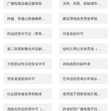
广播电视设施迁建审批
关闭、闲置、拆除城市环卫设施许可
跨越、穿越公路修建桥梁、渡槽或者架设、埋设管道、电缆等设施，及在公路用地范围内架设、埋设管线、电缆等设施，或者利用公路桥梁、公路隧道、涵洞铺设电缆等设施许可
建设用地改变用途审核
药品经营许可证（零售）核发
河道采砂许可
第二类易制毒化学品购买备案证明
临时占用公共体育场（馆）设施审批
大型群众性活动安全许可
农机购置补贴申请
劳务派遣延续许可
艺术品经营单位申请从事艺术品经营活动的备案
社会团体修改章程核准
使用低于国家或地方规定标准的农作物种子审批
危险化学品经营许可（注销）
跨省经营广播电视节目传送（无线）业务审批