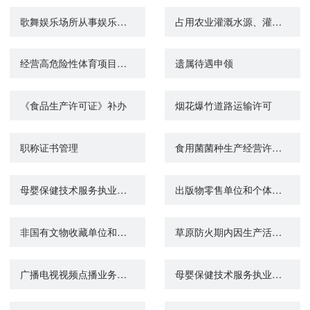
歌舞娱乐场所从事娱乐场所经营活动的延续
占用农业灌溉水源、灌排工程设施审批
经营高危险性体育项目许可
遗属待遇申领
《食品生产许可证》补办
烟花爆竹道路运输许可
职称证书管理
食用菌菌种生产经营许可证核发（母种、原种）
母婴保健技术服务执业许可（助产技术、婚前医学检查、结扎手术、终止妊娠手术）校验
出版物零售单位和个体工商户设立审批
非国有文物收藏单位和其他单位借用国有文物收藏单位馆藏二级及以下文物审批
草原防火期内因生产活动需要在草原上野外用火审批
广播电视视频点播业务许可证（乙种）审批
母婴保健技术服务执业许可（助产技术、婚前医学检查、结扎手术、终止妊娠手术）