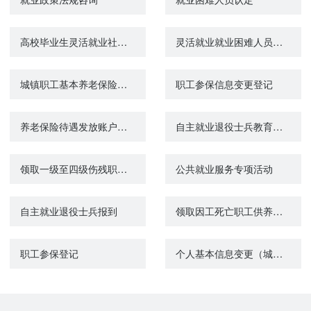
高校毕业生灵活就业社会保险补贴申领
灵活就业就业困难人员社会保险补贴
城镇职工基本养老保险关系转移接续申请
职工参保信息变更登记
养老保险待遇发放账户维护申请（城镇企业职工基本养老保险）
自主就业退役士兵教育培训和就业创业政策咨询
领取一级至四级伤残职工工伤保险长期待遇资格认证
公共就业服务专项活动
自主就业退役士兵报到
领取因工死亡职工供养亲属待遇资格认证
职工参保登记
个人基本信息变更（城镇企业职工基本养老保险）