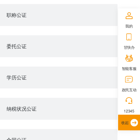
职称公证
我的
委托公证
甘快办
智能客服
学历公证
政民互动
纳税状况公证
12345
收起
合同公证