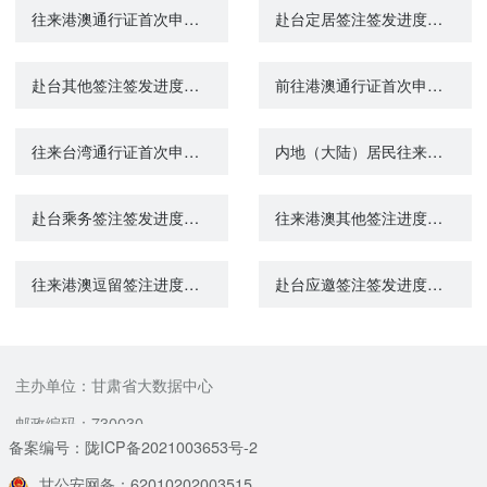
往来港澳通行证首次申请进度查询
赴台定居签注签发进度查询
赴台其他签注签发进度查询
前往港澳通行证首次申请进度查询
往来台湾通行证首次申请进度查询
内地（大陆）居民往来港澳台办证进度查询
赴台乘务签注签发进度查询
往来港澳其他签注进度查询
往来港澳逗留签注进度查询
赴台应邀签注签发进度查询
主办单位：甘肃省大数据中心
邮政编码：730030
备案编号：陇ICP备2021003653号-2
甘公安网备：62010202003515