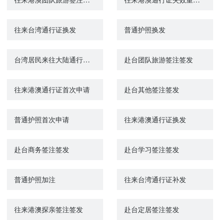
往来台湾通行证换发
普通护照换发
台湾居民来往大陆通行证（三个月一次有效）
赴台团队旅游签注签发
往来港澳通行证首次申请
赴台其他签注签发
普通护照首次申请
往来港澳通行证换发
赴台商务签注签发
赴台学习签注签发
普通护照加注
往来台湾通行证补发
往来港澳探亲签注签发
赴台定居签注签发