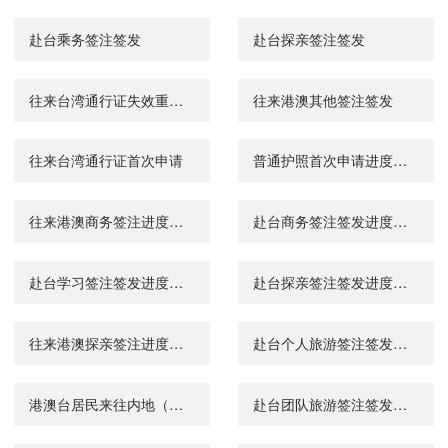
赴台乘务签注签发
赴台探亲签注签发
往来台湾通行证失效重新申请
往来港澳其他签注签发
往来台湾通行证首次申请
普通护照首次申请进度查询
往来港澳商务签注进度查询
赴台商务签注签发进度查询
赴台学习签注签发进度查询
赴台探亲签注签发进度查询
往来港澳探亲签注进度查询
赴台个人旅游签注签发进度查询
港澳台居民来往内地（大陆）办证进度查询
赴台团队旅游签注签发进度查询