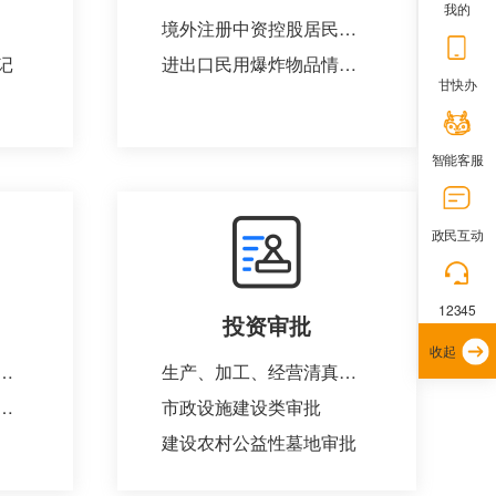
我的
境外注册中资控股居民企业身份认定申请
记
进出口民用爆炸物品情况备案
甘快办
智能客服
政民互动
12345
投资审批
收起
出显著成绩和在母婴保健科学研究中取得显著成果的组织和个人的奖励
生产、加工、经营清真食品审批
技术研究、产品开发、示范和推广工作中做出显著成绩的单位和个人的表彰奖励
市政设施建设类审批
建设农村公益性墓地审批