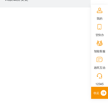
我的
甘快办
智能客服
政民互动
12345
收起