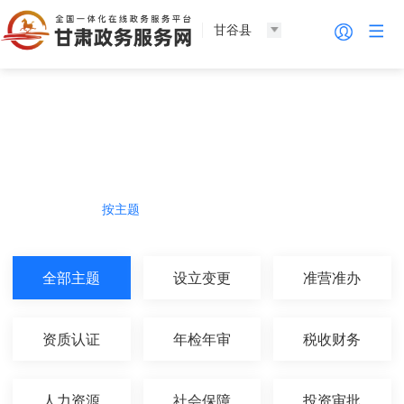
甘谷县
法人服务
热门导航
按主题
按部门
按生命周期
按群体
全部主题
设立变更
准营准办
资质认证
年检年审
税收财务
人力资源
社会保障
投资审批