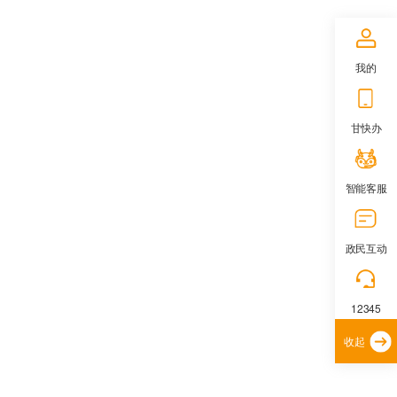
我的
甘快办
智能客服
政民互动
12345
收起