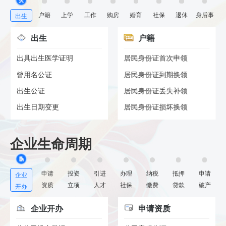
户籍
上学
工作
购房
婚育
社保
退休
身后事
出生
出生
户籍
出具出生医学证明
居民身份证首次申领
曾用名公证
居民身份证到期换领
出生公证
居民身份证丢失补领
出生日期变更
居民身份证损坏换领
企业生命周期
申请
投资
引进
办理
纳税
抵押
申请
企业
资质
立项
人才
社保
缴费
贷款
破产
开办
企业开办
申请资质