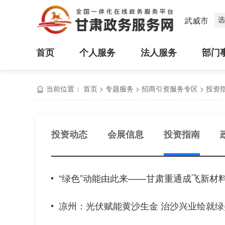
选
武威市
首页
个人服务
法人服务
部门
当前位置：
首页
>
专题服务
>
招商引资服务专区
>
投资
投资动态
会展信息
投资指南
“绿色”动能由此来——甘肃重通成飞新材
凉州：光伏赋能黄沙生金 治沙兴业绘就