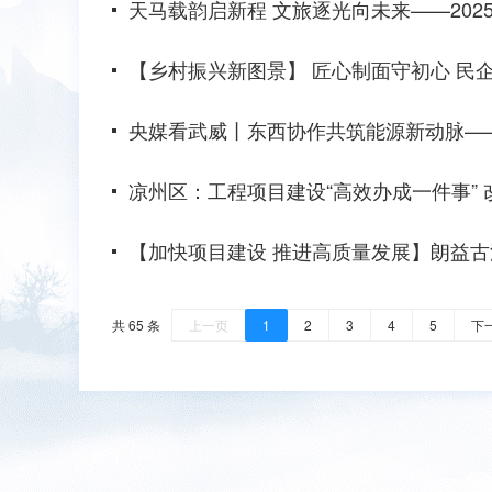
天马载韵启新程 文旅逐光向未来——20
【乡村振兴新图景】 匠心制面守初心 
央媒看武威丨东西协作共筑能源新动脉—
凉州区：工程项目建设“高效办成一件事”
【加快项目建设 推进高质量发展】朗益古浪
共 65 条
上一页
1
2
3
4
5
下