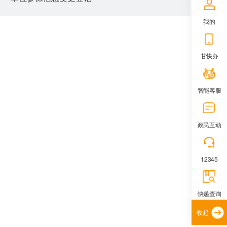
我的
甘快办
智能客服
政民互动
12345
快递查询
收起