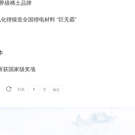
世界级稀土品牌
纯氟化锂锻造全国锂电材料 “巨无霸”
本
 斩获国家级奖项
到第
页
确定