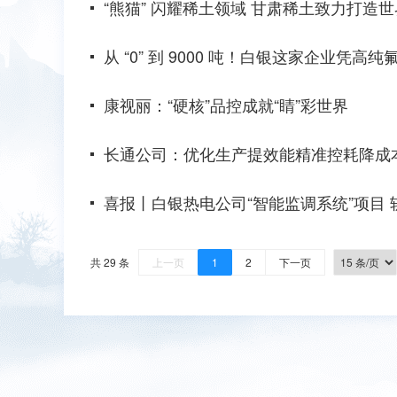
“熊猫” 闪耀稀土领域 甘肃稀土致力打造
从 “0” 到 9000 吨！白银这家企业凭高
康视丽：“硬核”品控成就“睛”彩世界
长通公司：优化生产提效能精准控耗降成
喜报丨白银热电公司“智能监调系统”项目
共 29 条
上一页
1
2
下一页