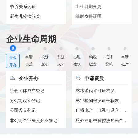
收养关系公证
出生日期变更
新生儿疾病筛查
临时身份证明
企业生命周期
申请
投资
引进
办理
纳税
抵押
申请
企业
资质
立项
人才
社保
缴费
贷款
破产
开办
企业开办
申请资质
社会团体成立登记
林木采伐许可证核发
分公司设立登记
林业植物检疫证书核发
公司设立登记
广播电台、电视台设立、终止审...
非公司企业法人开业登记
境外注册中资控股居民企业身份...