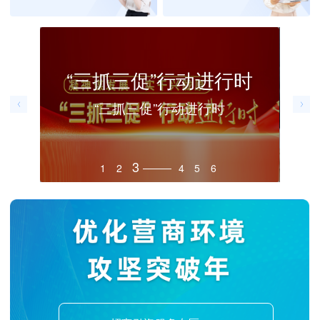
促”行动进行时
集成办专区
三促”行动进行时
您需要的都在这里
4
1
2
3
5
6