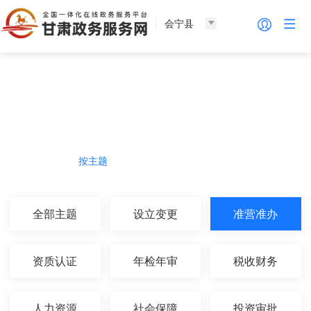
会宁县
法人服务
热门导航
按主题
按部门
按生命周期
按群体
全部主题
设立变更
准营准办
资质认证
年检年审
税收财务
人力资源
社会保障
投资审批