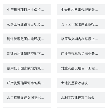
生产建设项目水土保持设施自主验收备案
中介机构从事代理记账业务审批
公路工程建设项目初步设计审批
县（区）权限内企业投资项目备案
河道管理范围内建设项目工程建设方案审批
草原防火期内在草原上进行爆破、勘察和施工等活动审批
新建民用建筑防空地下室同步建设审批
广播电视视频点播业务许可证（乙种）审批
使用低于国家或地方规定标准的农作物种子审批
对重点建设项目（工程）档案的验收
矿产资源储量评审备案（原名称：矿产资源储量评审备案与储量登记核准）
土地复垦验收确认
水工程建设规划同意书审查结果查询
水利工程建设项目验收