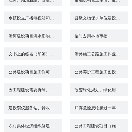
乡镇设立广播电视站和机关、部队、团体、企业事业单位设立有线广播电视站审批
县级文物保护单位建设控制地带内建设工程设计方案审批
涉河建设项目洪水影响评价查询
临时占用林地审批
文书上的签名（印签）公证
涉路施工公路施工作业验收
公路建设项目施工许可
公路养护工程施工图设计审批
因工程建设需要拆除、移动城镇排水与污水处理设施方案审核
改变绿化规划、绿化用地的使用性质审批
建设殡仪服务站、骨灰堂审批
贮存危险废物超过一年的批准
农村集体经济组织修建水库审批
公路工程建设项目（施工图）设计审批