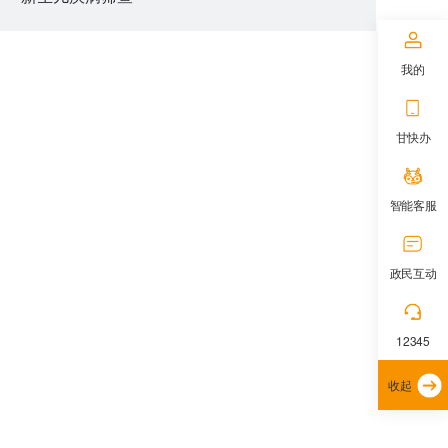
我的
甘快办
智能客服
政民互动
12345
收起