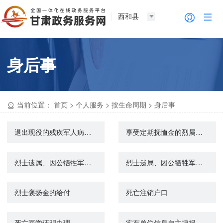
西和县
身后事
当前位置：
首页
>
个人服务
>
按生命周期
>
身后事
退出现役的残疾军人病故丧葬费的给付
享受定期抚恤金的烈属、因公牺牲军人遗属、病故军人遗属丧葬费的给付
烈士遗属、因公牺牲军人遗属、病故军人遗属一次性抚恤金的给付
烈士遗属、因公牺牲军人遗属、病故军人遗属定期抚恤金的给付
烈士褒扬金的给付
死亡注销户口
死亡医学证明办理
实有单位信息自主填报