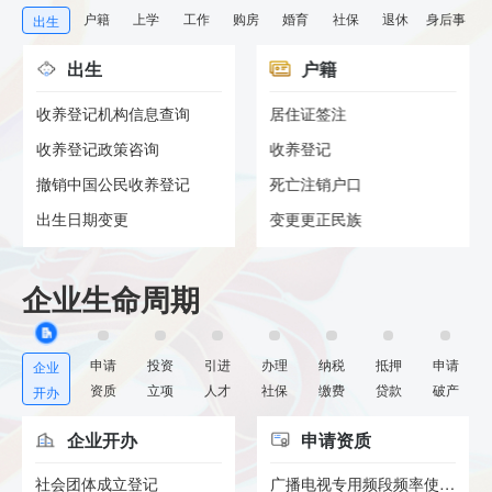
户籍
上学
工作
购房
婚育
社保
退休
身后事
出生
出生
户籍
收养登记机构信息查询
居住证签注
收养登记政策咨询
收养登记
撤销中国公民收养登记
死亡注销户口
出生日期变更
变更更正民族
企业生命周期
申请
投资
引进
办理
纳税
抵押
申请
企业
资质
立项
人才
社保
缴费
贷款
破产
开办
企业开办
申请资质
社会团体成立登记
广播电视专用频段频率使用许可...