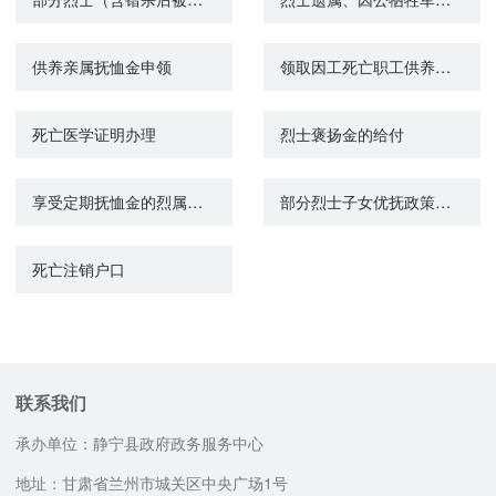
供养亲属抚恤金申领
领取因工死亡职工供养亲属待遇资格认证
死亡医学证明办理
烈士褒扬金的给付
享受定期抚恤金的烈属、因公牺牲军人遗属、病故军人遗属丧葬费的给付
部分烈士子女优抚政策宣传和咨询
死亡注销户口
联系我们
承办单位：静宁县政府政务服务中心
地址：甘肃省兰州市城关区中央广场1号