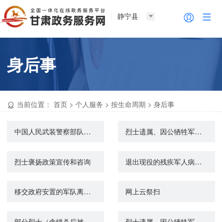
静宁县
身后事
当前位置：
首页
>
个人服务
>
按生命周期
>
身后事
中国人民武装警察部队、军队离退休人员一次性死亡抚恤金的给付
烈士遗属、因公牺牲军人遗属、病故军人遗属一次性抚恤金的给付
烈士褒扬政策宣传和咨询
退出现役的残疾军人病故丧葬费的给付
移交政府安置的军队离退休人员牺牲、病故后6个月工资的给付
网上云祭扫
部分烈士（含错杀后被平反人员）子女生活补助的给付
烈士遗属、因公牺牲军人遗属、病故军人遗属定期抚恤金的给付