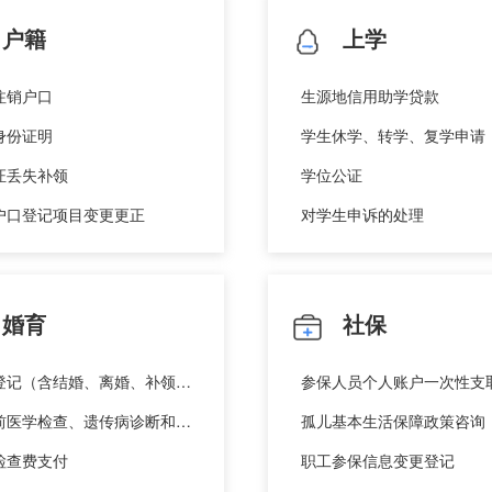
户籍
上学
注销户口
生源地信用助学贷款
身份证明
学生休学、转学、复学申请
证丢失补领
学位公证
户口登记项目变更更正
对学生申诉的处理
婚育
社保
婚姻登记（含结婚、离婚、补领登记证书）预约
参保人员个人账户一次性支
对婚前医学检查、遗传病诊断和产前诊断结果有异议的医学技术鉴定
孤儿基本生活保障政策咨询
检查费支付
职工参保信息变更登记