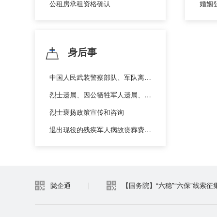
公租房承租资格确认
婚姻
身后事
中国人民武装警察部队、军队离退休人员一次性死亡抚恤金的给付
烈士遗属、因公牺牲军人遗属、病故军人遗属一次性抚恤金的给付
烈士褒扬政策宣传和咨询
退出现役的残疾军人病故丧葬费的给付
陇企通
|
【国务院】“六稳”“六保”线索征