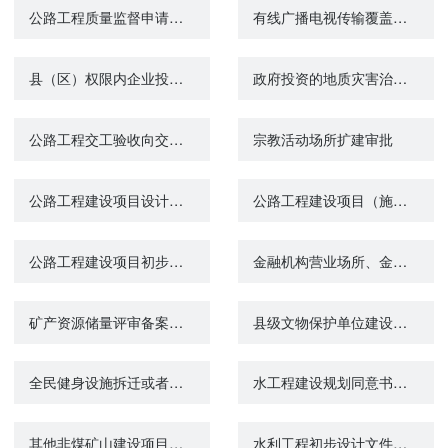
公路工程质量监督申请审核
有线广播电视传输覆盖网工程建设及验收审核
县（区）权限内企业投资项目备案
政府投资的地质灾害治理工程竣工验收
公路工程交工验收向交通主管部门备案
宗教活动场所扩建审批
公路工程建设项目设计（变更）审批
公路工程建设项目（施工图）设计审批
公路工程建设项目初步设计审批
金融机构营业场所、金库安全防范设施建设方案审批及工程验收
矿产资源储量评审备案（原名称：矿产资源储量评审备案与储量登记核准）
县级文物保护单位建设控制地带内建设工程设计方案审批
全民健身设施拆迁或者改变用途批准
水工程建设规划同意书审查结果查询
其他非煤矿山建设项目安全设施设计审查
水利工程初步设计文件批复结果查询