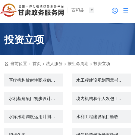
西和县
投资立项
当前位置：
首页
>
法人服务
>
按生命周期
>
投资立项
医疗机构放射性职业病危害建设项目竣工验收
水工程建设规划同意书审核
水利基建项目初步设计文件审批
境内机构和个人发包工程作业或劳务项目备案
水库汛期调度运用计划审批
水利工程建设项目验收
招标备案
燃气经营者改动市政燃气设施审批