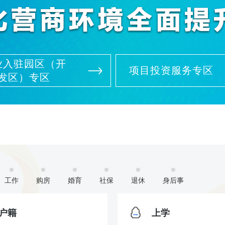
业入驻园区（开
项目投资服务专区
发区）专区
工作
购房
婚育
社保
退休
身后事
户籍
上学