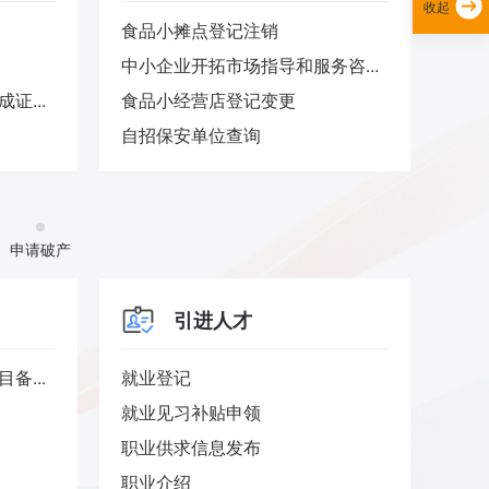
收起
食品小摊点登记注销
属地
中小企业开拓市场指导和服务咨...
宅基
证...
食品小经营店登记变更
公租
自招保安单位查询
宅基
申请破产
引进人才
备...
就业登记
参保
就业见习补贴申领
在职
职业供求信息发布
工伤
职业介绍
城镇