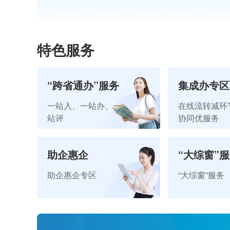
特色服务
“跨省通办”服务
集成办专区
普惠E站
一站入、一站办、一
在线流转减环
站评
协同优服务
普惠通达,指顾之间
助企惠企
“大综窗”
助企惠企专区
“大综窗”服务