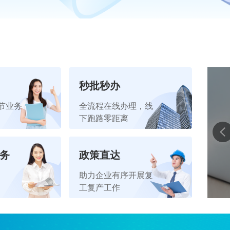
秒批秒办
集成办专区
节业务
全流程在线办理，线
下跑路零距离
您需要的都在这里
服务
政策直达
助力企业有序开展复
工复产工作