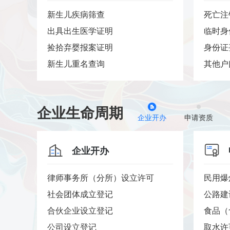
..
新生儿疾病筛查
死亡注
..
出具出生医学证明
临时身
捡拾弃婴报案证明
身份证
新生儿重名查询
其他户
企业生命周期
企业开办
申请资质
企业开办
律师事务所（分所）设立许可
民用爆
社会团体成立登记
公路建
合伙企业设立登记
食品（
公司设立登记
取水许