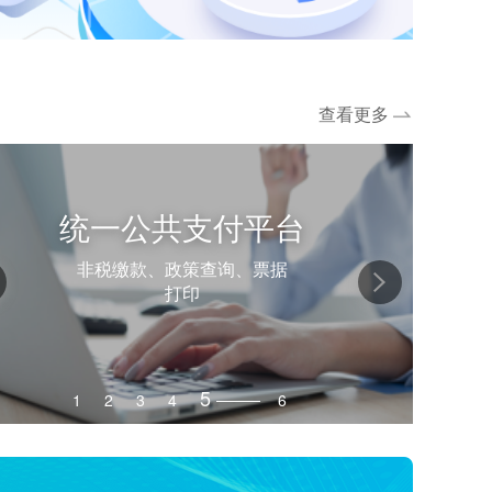
查看更多
统一公共支付平台
非税缴款、政策查询、票据
打印
5
1
2
3
4
6