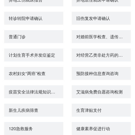
转诊转院申请确认
旧伤复发申请确认
普通门诊
对婚前医学检查、遗传病诊断和产前诊断结果有异议的医学技术鉴定
计划生育手术并发症鉴定
对经营乙类非处方药的药品零售企业从业人员资格认定
农村妇女“两癌”检查
预防接种信息查询咨询
疫苗安全法律法规知识宣传教育、普及工作
艾滋病免费自愿咨询检测
新生儿疾病筛查
生育津贴支付
120急救服务
健康素养促进行动