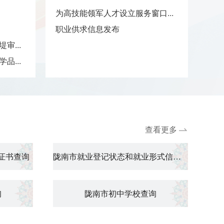
为高技能领军人才设立服务窗口...
社会
职业供求信息发布
城镇
审...
单位
品...
基本
查看更多
证书查询
陇南市就业登记状态和就业形式信息查询
询
陇南市初中学校查询