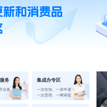
”服务
集成办专区
营商环境
节业务
一次告知、一表申请
一次受理、一网审批
政策稳定、竞争公平、服务
高效、成本优惠