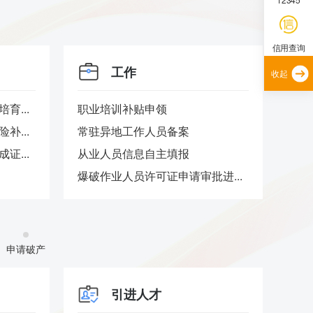
信用查询
工作
收起
育...
职业培训补贴申领
实有
补...
常驻异地工作人员备案
证...
从业人员信息自主填报
爆破作业人员许可证申请审批进...
申请破产
引进人才