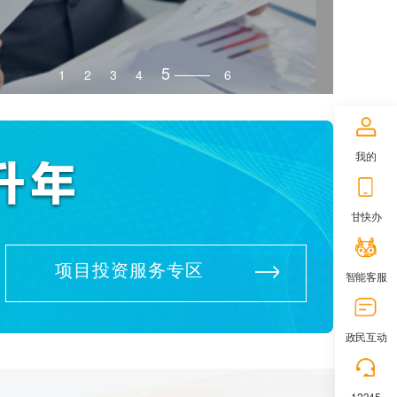
5
1
2
3
4
6
我的
甘快办
项目投资服务专区
智能客服
政民互动
12345