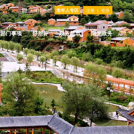
老年人专区
无障碍浏览
注册
|
登录
部门事项
好差评
政务超市
阳光政务