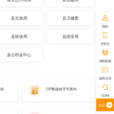
县文旅局
县卫健委
我的
县医保局
县国安局
甘快办
县公积金中心
智能客服
政民互动
系统
CIP数据核字号查询
12345
收起