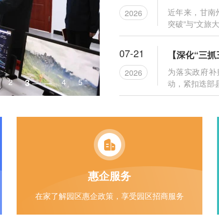
近年来，甘南
2026
突破”与“文旅大
07-21
为落实政府补
2026
2
3
4
5
动，紧扣迭部县
惠企服务
在家了解园区惠企政策，享受园区招商服务