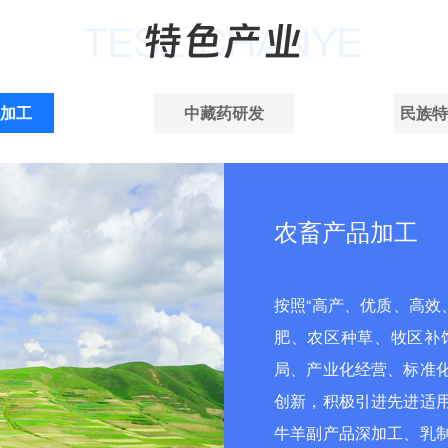
加工
中藏药研发
民族特
农畜产品加工
按照“高产、优质、高效
肥、农区种草、牧区补饲
局、产业化经营、标准
创新，积极引进先进适
牛羊副产品深加工、乳