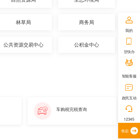
林草局
商务局
我的
公共资源交易中心
公积金中心
甘快办
智能客服
政民互动
车购税完税查询
12345
收起