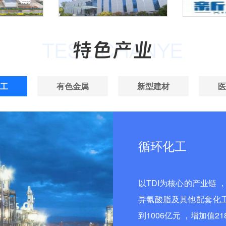
工
有色金属
新型建材
医
循环化工
以TDI为核心的产业链 
异氰酸脂及其他配套化工
到1006亿元 ，增加值