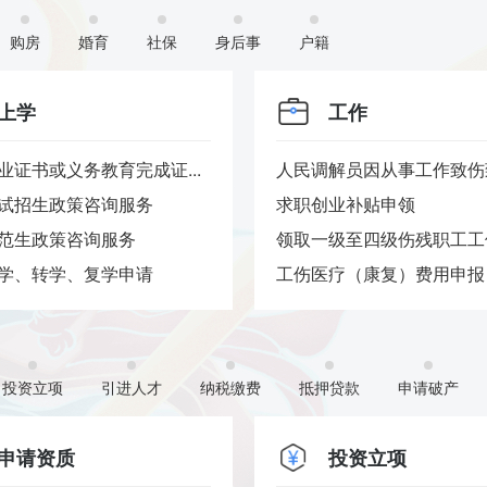
购房
婚育
社保
身后事
户籍
上学
工作
业证书或义务教育完成证...
人民调解员因从事工作致伤致
试招生政策咨询服务
求职创业补贴申领
范生政策咨询服务
领取一级至四级伤残职工工伤
学、转学、复学申请
工伤医疗（康复）费用申报
投资立项
引进人才
纳税缴费
抵押贷款
申请破产
申请资质
投资立项