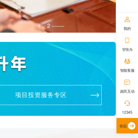
1
2
我的
甘快办
智能客服
政民互动
项目投资服务专区
12345
收起