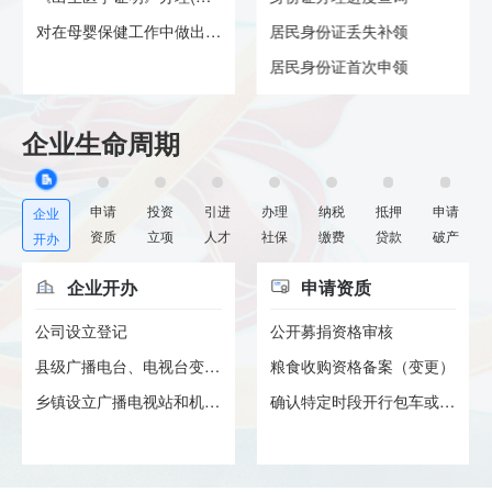
对在母婴保健工作中做出显著成...
居民身份证丢失补领
居民身份证首次申领
企业生命周期
申请
投资
引进
办理
纳税
抵押
申请
企业
资质
立项
人才
社保
缴费
贷款
破产
开办
企业开办
申请资质
公司设立登记
公开募捐资格审核
县级广播电台、电视台变更节目...
粮食收购资格备案（变更）
乡镇设立广播电视站和机关、部...
确认特定时段开行包车或者加班...