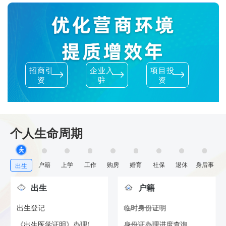
招商引
企业入
项目投
资
驻
资
个人生命周期
户籍
上学
工作
购房
婚育
社保
退休
身后事
出生
出生
户籍
出生登记
临时身份证明
《出生医学证明》办理(首签)
身份证办理进度查询