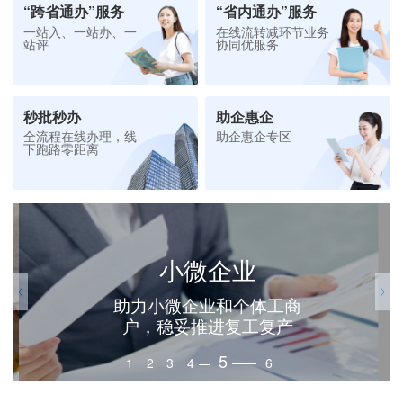
“跨省通办”服务
“省内通办”服务
一站入、一站办、一
在线流转减环节业务
站评
协同优服务
秒批秒办
助企惠企
全流程在线办理，线
助企惠企专区
下跑路零距离
小微企业
助力小微企业和个体工商
户，稳妥推进复工复产
5
1
2
3
4
6