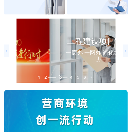
工程建设项目审批
一窗办 一网办 简化办 马上
办
3
1
2
4
5
6
7