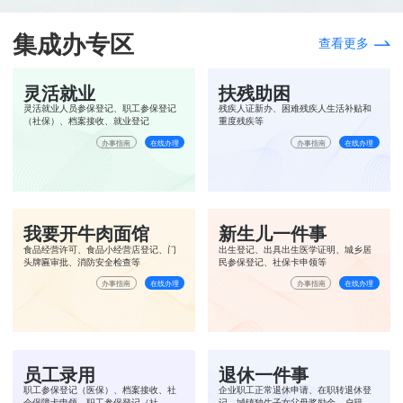
集成办专区
查看更多
灵活就业
扶残助困
灵活就业人员参保登记、职工参保登记
残疾人证新办、困难残疾人生活补贴和
（社保）、档案接收、就业登记
重度残疾等
办事指南
在线办理
办事指南
在线办理
我要开牛肉面馆
新生儿一件事
食品经营许可、食品小经营店登记、门
出生登记、出具出生医学证明、城乡居
头牌匾审批、消防安全检查等
民参保登记、社保卡申领等
办事指南
在线办理
办事指南
在线办理
员工录用
退休一件事
职工参保登记（医保）、档案接收、社
企业职工正常退休申请、在职转退休登
会保障卡申领、职工参保登记（社
记、城镇独生子女父母奖励金、户籍信