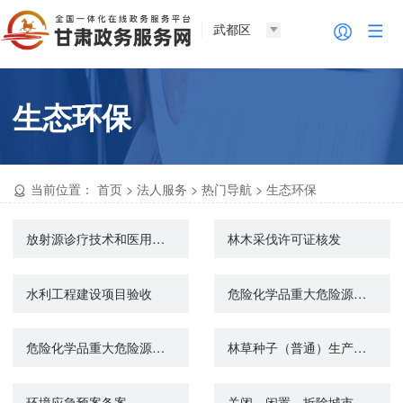
武都区
生态环保
当前位置：
首页
>
法人服务
>
热门导航
>
生态环保
放射源诊疗技术和医用辐射机构许可（新办、新增设备）
林木采伐许可证核发
水利工程建设项目验收
危险化学品重大危险源备案核销
危险化学品重大危险源备案
林草种子（普通）生产经营许可证核发
环境应急预案备案
关闭、闲置、拆除城市环卫设施许可