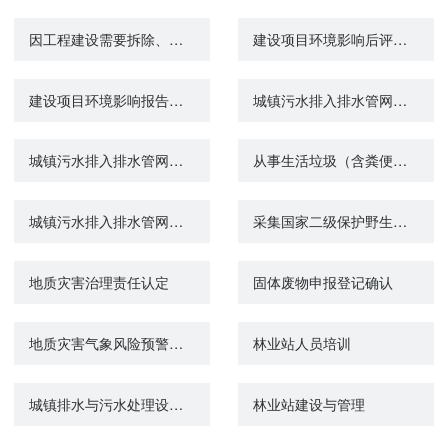
因工程建设需要拆除、移动城镇排水与污水处理设施方案审核
建设项目环境影响后评价报告备案
建设项目环境影响报告表审批（市县级）
城镇污水排入排水管网许可变更
城镇污水排入排水管网许可核发
从事生活垃圾（含粪便）经营性清扫、收集、运输、处理服务审批
城镇污水排入排水管网许可注销
采集国家二级保护野生植物（农业类）审批
地质灾害治理责任认定
固体废物申报登记确认
地质灾害气象风险预警预报
林业站人员培训
城镇排水与污水处理设施建设与维护
林业站建设与管理