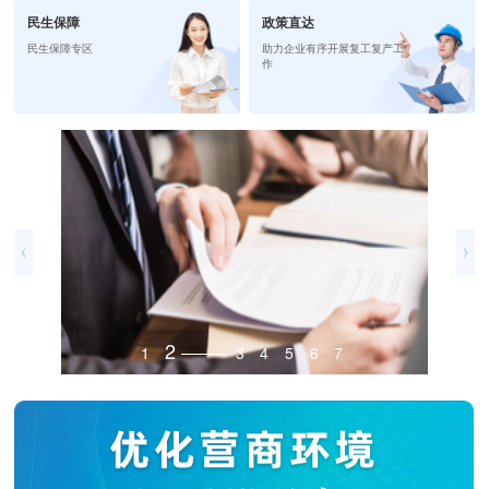
民生保障
政策直达
民生保障专区
助力企业有序开展复工复产工
作
企业开办、注
企业开办、注销一站式
3
1
2
4
5
6
7