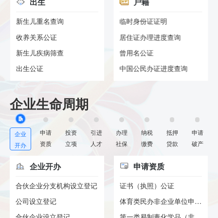
出生
户籍
新生儿重名查询
临时身份证证明
收养关系公证
居住证办理进度查询
新生儿疾病筛查
曾用名公证
出生公证
中国公民办证进度查询
企业生命周期
申请
投资
引进
办理
纳税
抵押
申请
企业
资质
立项
人才
社保
缴费
贷款
破产
开办
企业开办
申请资质
合伙企业分支机构设立登记
证书（执照）公证
公司设立登记
体育类民办非企业单位申请登记...
合伙企业设立登记
第一类易制毒化学品（非药品类...