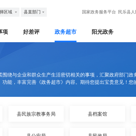
择区域
县直部门
国家政务服务平台
民乐县人
事项
好差评
政务超市
阳光政务
紧围绕与企业和群众生产生活密切相关的事项，汇聚政府部门政
》功能，丰富完善《政务超市》内容。期待您提出宝贵意见！您
县民族宗教事务局
县档案馆
县公安局
县民政局